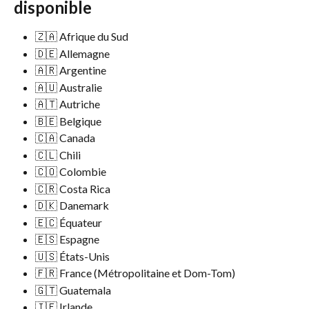
disponible
🇿🇦 Afrique du Sud
🇩🇪 Allemagne
🇦🇷 Argentine
🇦🇺 Australie
🇦🇹 Autriche
🇧🇪 Belgique
🇨🇦 Canada
🇨🇱 Chili
🇨🇴 Colombie
🇨🇷 Costa Rica
🇩🇰 Danemark
🇪🇨 Équateur
🇪🇸 Espagne
🇺🇸 États-Unis
🇫🇷 France (Métropolitaine et Dom-Tom)
🇬🇹 Guatemala
🇮🇪 Irlande