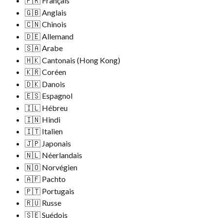
🇫🇷 Français
🇬🇧 Anglais
🇨🇳 Chinois
🇩🇪 Allemand
🇸🇦 Arabe
🇭🇰 Cantonais (Hong Kong)
🇰🇷 Coréen
🇩🇰 Danois
🇪🇸 Espagnol
🇮🇱 Hébreu
🇮🇳 Hindi
🇮🇹 Italien
🇯🇵 Japonais
🇳🇱 Néerlandais
🇳🇴 Norvégien
🇦🇫 Pachto
🇵🇹 Portugais
🇷🇺 Russe
🇸🇪 Suédois