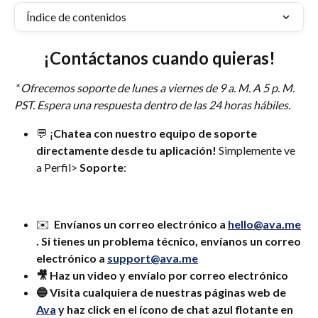
Índice de contenidos
¡Contáctanos cuando quieras!
* Ofrecemos soporte de lunes a viernes de 9 a. M. A 5 p. M. 
PST. Espera una respuesta dentro de las 24 horas hábiles.
💬 ¡
Chatea con nuestro equipo de soporte 
directamente desde tu aplicación! 
Simplemente ve 
a Perfil> 
Soporte
:
✉️  
Envíanos un correo electrónico a 
hello@ava.me
. Si tienes un problema técnico, envíanos un correo 
electrónico a 
support@ava.me
🎥 Haz un video y envíalo por correo electrónico
🔵 Visita cualquiera de nuestras páginas web de 
Ava
 y haz click en el ícono de chat azul flotante en 