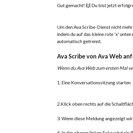
Gut gemacht! 🙌 Du bist jetzt erfolgr
Um den Ava Scribe-Dienst nicht mehr 
indem du auf das kleine rote 'x' unten
automatisch getrennt.
Ava Scribe von Ava Web an
Wenn du Ava Web zum ersten Mal ver
1. Eine Konversationssitzung starten
2.Klick oben rechts auf die Schaltfläc
3. Wenn diese Meldung angezeigt wird
4. In der oberen linken Ecke wird ein 