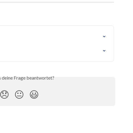
s deine Frage beantwortet?
😞
😐
😃