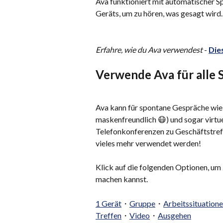
Ava funktioniert mit automatischer 
Geräts, um zu hören, was gesagt wird.
Erfahre, wie du Ava verwendest 
- 
Die
Verwende Ava für alle 
Ava kann für spontane Gespräche wie m
maskenfreundlich 😷) und sogar virtu
Telefonkonferenzen zu Geschäftstreff
vieles mehr verwendet werden!
Klick auf die folgenden Optionen, um z
machen kannst.
1 Gerät
・
Gruppe
・
Arbeitssituation
Treffen
・
Video
・
Ausgehen