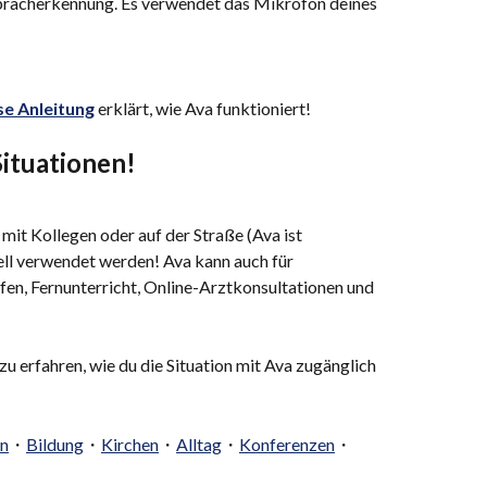
Spracherkennung. Es verwendet das Mikrofon deines 
se Anleitung
erklärt, wie Ava funktioniert!
Situationen!
it Kollegen oder auf der Straße (Ava ist 
ell verwendet werden! Ava kann auch für 
en, Fernunterricht, Online-Arztkonsultationen und 
u erfahren, wie du die Situation mit Ava zugänglich 
en
・
Bildung
・
Kirchen
・
Alltag
・
Konferenzen
・