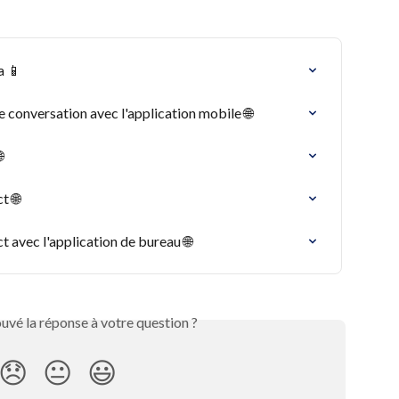
a 📱
e conversation avec l'application mobile 🌐

t 🌐
t avec l'application de bureau 🌐
uvé la réponse à votre question ?
😞
😐
😃