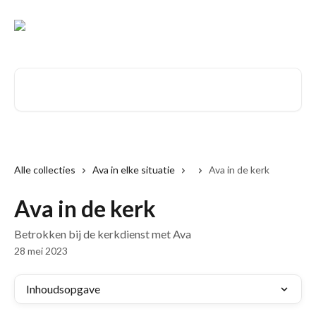
Naar de hoofdinhoud
Zoeken naar artikelen ...
Alle collecties
Ava in elke situatie
Ava in de kerk
Ava in de kerk
Betrokken bij de kerkdienst met Ava
28 mei 2023
Inhoudsopgave